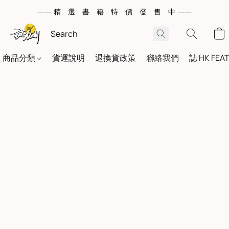
—— 精 選 書 籍 特 價 發 售 中 ——
商品分類
貨運說明
退換貨政策
聯絡我們
誌 HK FEA