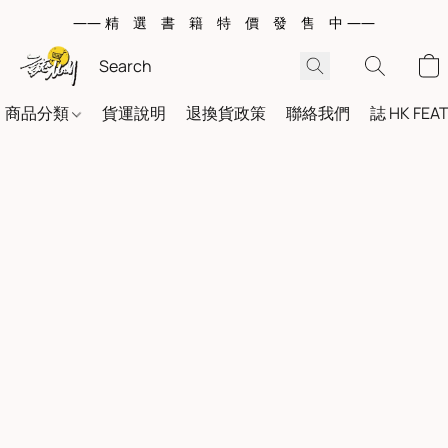
—— 精 選 書 籍 特 價 發 售 中 ——
商品分類
貨運說明
退換貨政策
聯絡我們
誌 HK FEA