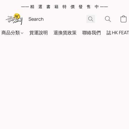
—— 精 選 書 籍 特 價 發 售 中 ——
商品分類
貨運說明
退換貨政策
聯絡我們
誌 HK FEA