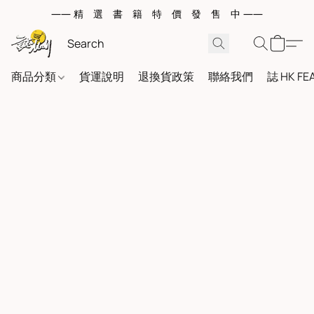
—— 精 選 書 籍 特 價 發 售 中 ——
商品分類
貨運說明
退換貨政策
聯絡我們
誌 HK FE