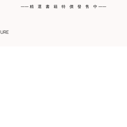
—— 精 選 書 籍 特 價 發 售 中 ——
TURE