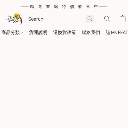
—— 精 選 書 籍 特 價 發 售 中 ——
商品分類
貨運說明
退換貨政策
聯絡我們
誌 HK FEA