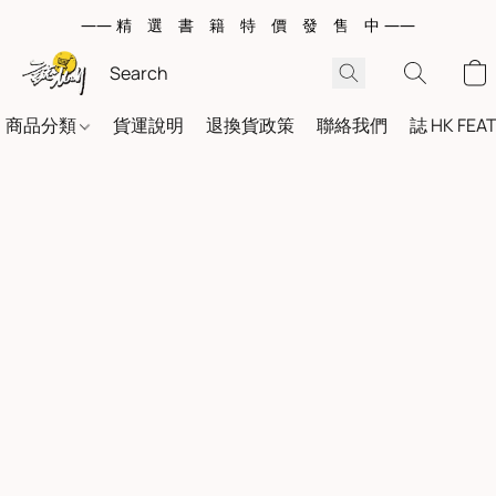
—— 精 選 書 籍 特 價 發 售 中 ——
商品分類
貨運說明
退換貨政策
聯絡我們
誌 HK FEA