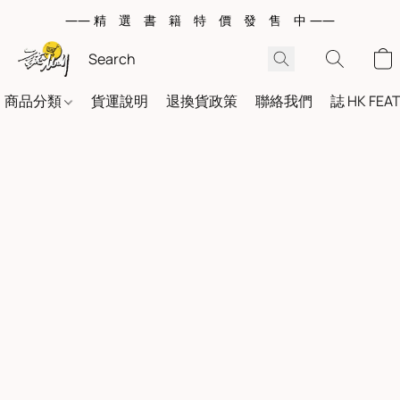
—— 精 選 書 籍 特 價 發 售 中 ——
商品分類
貨運說明
退換貨政策
聯絡我們
誌 HK FEA