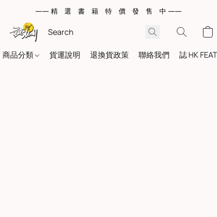
—— 精 選 書 籍 特 價 發 售 中 ——
商品分類
貨運說明
退換貨政策
聯絡我們
誌 HK FEA