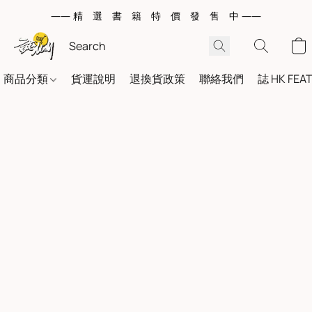
—— 精 選 書 籍 特 價 發 售 中 ——
商品分類
貨運說明
退換貨政策
聯絡我們
誌 HK FEA