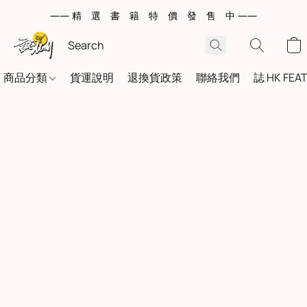
—— 精 選 書 籍 特 價 發 售 中 ——
商品分類
貨運說明
退換貨政策
聯絡我們
誌 HK FEA