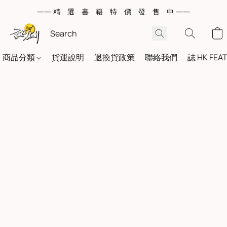
—— 精 選 書 籍 特 價 發 售 中 ——
商品分類
貨運說明
退換貨政策
聯絡我們
誌 HK FEA